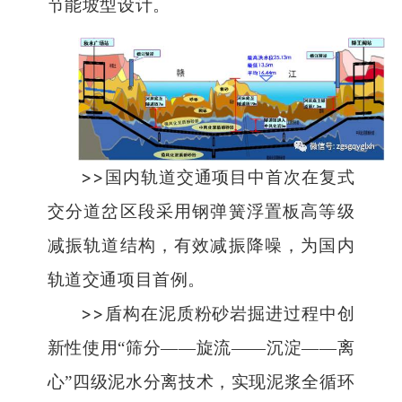
节能坡型设计。
>>
国内轨道交通项目中首次在复式
交分道岔区段采用钢弹簧浮置板高等级
减振轨道结构，有效减振降噪，为国内
轨道交通项目首例。
>>
盾构在泥质粉砂岩掘进过程中创
新性使用
“
筛分
——
旋流
——
沉淀
——
离
心
”
四级泥水分离技术，实现泥浆全循环