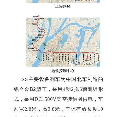
工程路径
地铁控制中心
>>
主要设备
列车为中国北车制造的
B2
铝合金
型车，采用
4
动
2
拖
6
辆编组形
式，采用
DC1500V
架空接触网供电，车
厢宽
2.8
米，高
3.8
米，车体有效长度
19