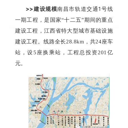
>>
1
建设规模
南昌市轨道交通
号线
一期工程，是国家
“
十二五
”
期间的重点
建设工程，江西省特大型城市基础设施
建设工程。线路全长
28.8km
，共
24
座车
站，设
5
座换乘站，工程总投资
201
亿
元。