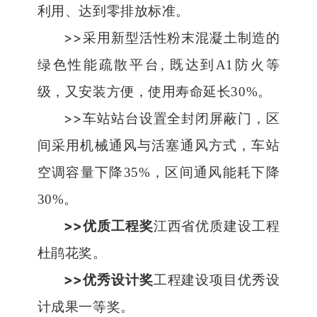
利用、达到零排放标准。
>>
采用新型活性粉末混凝土制造的
绿色性能疏散平台
,
既达到
A1
防火等
级，又安装方便，使用寿命延长
30%
。
>>
车站站台设置全封闭屏蔽门，区
间采用机械通风与活塞通风方式，车站
空调容量下降
35%
，区间通风能耗下降
30%
。
>>
优质工程奖
江西省优质建设工程
杜鹃花奖。
>>
优秀设计奖
工程建设项目优秀设
计成果一等奖。