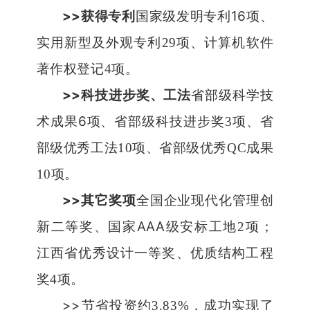
>>
16
获得专利
国家级发明专利
项、
实用新型及外观专利
29
项、计算机软件
著作权登记
4
项。
>>
科技进步奖、工法
省部级科学技
6
术成果
项、省部级科技进步奖
3
项、省
部级优秀工法
10
项、省部级优秀
QC
成果
10
项。
>>
其它奖项
全国企业现代化管理创
AAA
新二等奖、国家
级安标工地
2
项；
江西省优秀设计一等奖、优质结构工程
奖
4
项。
>>
节省投资约
3.83%
，成功实现了