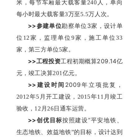
米，每节车厢最大载客量
240
人，单向
每小时最大载客量
3
万至
5.5
万人次。
>>
3
参建单位
勘察单位
家，设计单
位
12
家，监理单位
9
家，施工单位
33
家，第三方单位
5
家。
>>
209.14
工程投资
工程初期概算
亿
元，竣工决算
201
亿元。
>>
2009
建设时间
年立项批复，
2012
年
5
月开工建设，
2015
年
11
月竣工
验收，
12
月
26
日通车运营。
>>
“
创优目标
按照建设
平安地铁、
生态地铁、效益地铁
”
的目标，设计达到