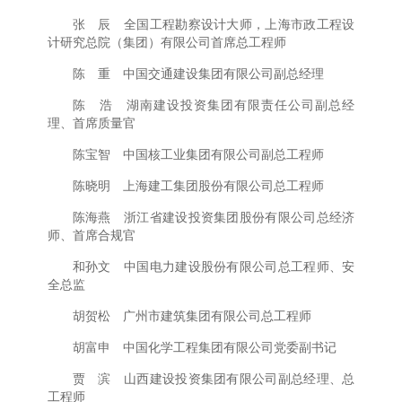
张 辰 全国工程勘察设计大师，上海市政工程设
计研究总院（集团）有限公司首席总工程师
陈 重 中国交通建设集团有限公司副总经理
陈 浩 湖南建设投资集团有限责任公司副总经
理、首席质量官
陈宝智 中国核工业集团有限公司副总工程师
陈晓明 上海建工集团股份有限公司总工程师
陈海燕 浙江省建设投资集团股份有限公司总经济
师、首席合规官
和孙文 中国电力建设股份有限公司总工程师、安
全总监
胡贺松 广州市建筑集团有限公司总工程师
胡富申 中国化学工程集团有限公司党委副书记
贾 滨 山西建设投资集团有限公司副总经理、总
工程师